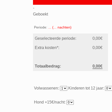
-
Geboekt
Periode:
...
(
...
nachten)
Geselecteerde periode:
0,00
€
Extra kosten*:
0,00
€
Totaalbedrag:
0,00
€
Volwassenen:
Kinderen tot 12 jaar:
Hond +15€/nacht: