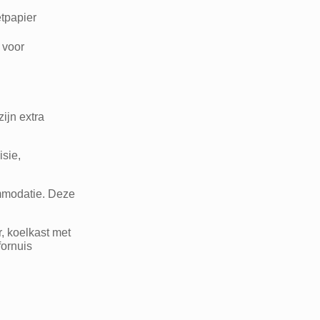
tpapier
 voor
ijn extra
isie,
mmodatie. Deze
, koelkast met
fornuis