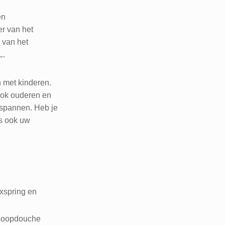
en
er van het
 van het
L.
n met kinderen.
ook ouderen en
tspannen. Heb je
is ook uw
xspring en
nloopdouche