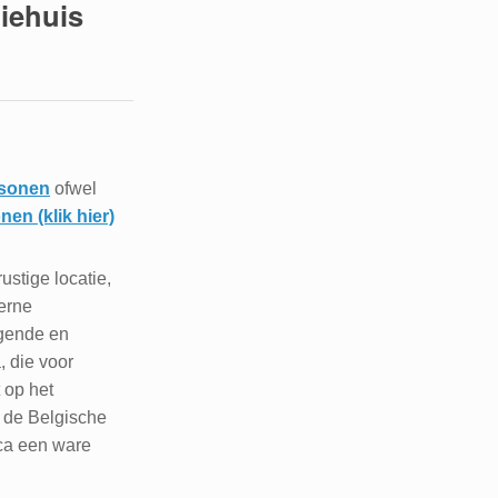
iehuis
rsonen
ofwel
en (klik hier)
ustige locatie,
erne
igende en
, die voor
 op het
 de Belgische
ica een ware