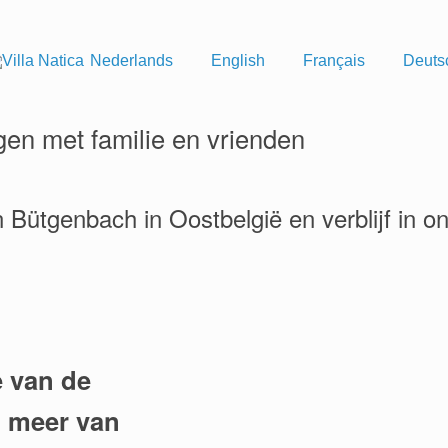
Nederlands
English
Français
Deuts
gen met familie en vrienden
ütgenbach in Oostbelgië en verblijf in ons
e van de
t meer van