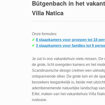
Bütgenbach in het vakant
Villa Natica
Onze formules:
✔
8 slaapkamers voor groepen tot 18 pe
✔
3 slaapkamers voor families tot 6 person
Je zal in ons vakantiehuis niets missen. De r
de grote, licht overgoten kamers en het mod
Scandinavische design creëren een uitnod
ontspannende sfeer. De grote tuin en de spa
bezoekers toegankelijk is, beide met uitzicht
adembenemende natuurlijke landschap van
Eifel, maken van het vakantiehuis Villa Nat
rustoase.