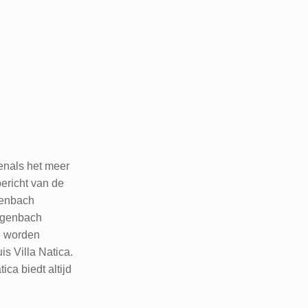
enals het meer
ericht van de
henbach
tgenbach
ë worden
is Villa Natica.
ica biedt altijd