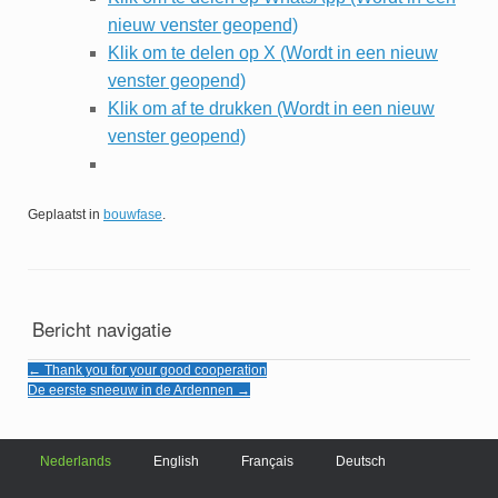
nieuw venster geopend)
Klik om te delen op X (Wordt in een nieuw
venster geopend)
Klik om af te drukken (Wordt in een nieuw
venster geopend)
Geplaatst in
bouwfase
.
Bericht navigatie
←
Thank you for your good cooperation
De eerste sneeuw in de Ardennen
→
Nederlands
English
Français
Deutsch