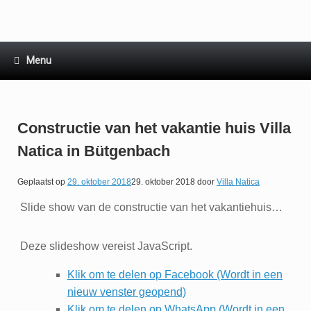
Ga
naar
de
inhoud
Menu
Constructie van het vakantie huis Villa
Natica in Bütgenbach
Geplaatst op
29. oktober 2018
29. oktober 2018
door
Villa Natica
Slide show van de constructie van het vakantiehuis…
Deze slideshow vereist JavaScript.
Klik om te delen op Facebook (Wordt in een
nieuw venster geopend)
Klik om te delen op WhatsApp (Wordt in een